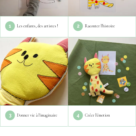
1
2
Les enfants, des artistes !
Raconter l'histoire
3
4
Donner vie à l'imaginaire
Créer l'émotion