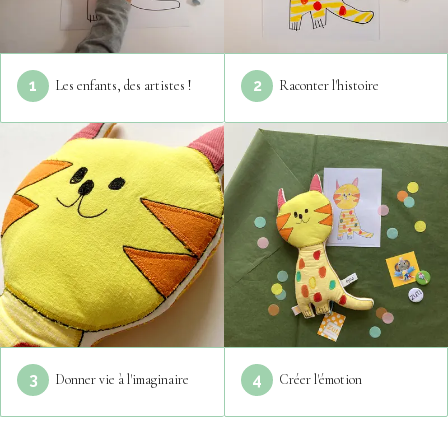
1
2
Les enfants, des artistes !
Raconter l'histoire
3
4
Donner vie à l'imaginaire
Créer l'émotion